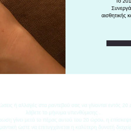
Το 201
Συνεργάζ
αισθητικής κ
ΠΟΛΙΤΙΚΗ ΑΚΥΡΩΣΗΣ ΡΑΝΤΕΒΟΥ
εις ή αλλαγές στα ραντεβού σας να γίνονται εντός 20
λάβετε το μήνυμα υπενθύμισης .
ρωση γίνει μετά το πέρας αυτού του 20 ώρου, η επίσκεψ
μαντική ώστε να επιτυγχάνεται η καλύτερη δυνατή διαχεί