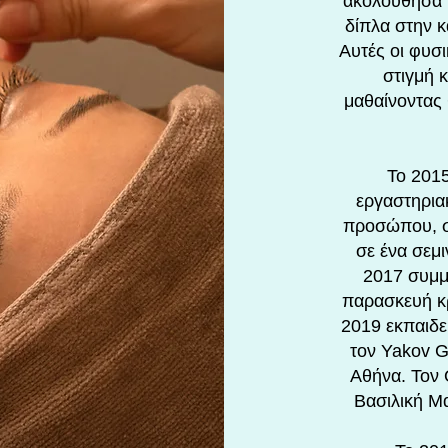
ακολούθησα 
δίπλα στην 
Αυτές οι φυσ
στιγμή 
μαθαίνοντα
Το 201
εργαστηρια
προσώπου, σ
σε ένα σεμ
2017 συμμε
παρασκευή κρ
2019 εκπαιδ
τον Yakov 
Αθήνα. Τον 
Βασιλική Μα