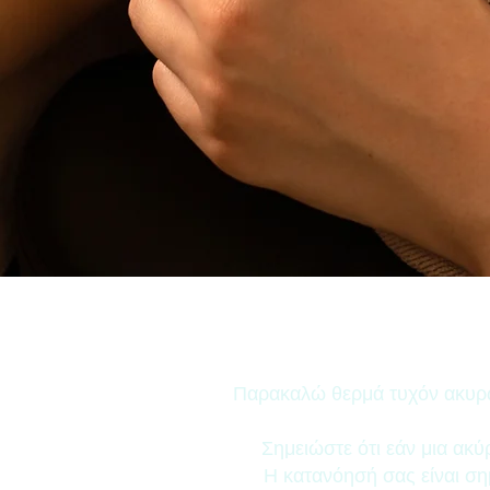
Παρακαλώ θερμά τυχόν ακυρώσ
Σημειώστε ότι εάν μια ακύ
H κατανόησή σας είναι ση