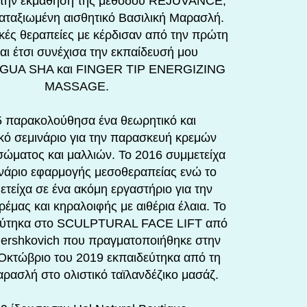
την εκμάθηση της μεθόδου REJUVANCE,
καταξιωμένη αισθητικό Βασιλική Μαρασλή.
ικές θεραπείες με κέρδισαν από την πρώτη
και έτσι συνέχισα την εκπαίδευσή μου
ς GUA SHA και FINGER TIP ENERGIZING
MASSAGE.
5 παρακολούθησα ένα θεωρητικό και
κό σεμινάριο για την παρασκευή κρεμών
ώματος και μαλλιών. Το 2016 συμμετείχα
ινάριο εφαρμογής μεσοθεραπείας ενώ το
τείχα σε ένα ακόμη εργαστήριο για την
έμας και κηραλοιφής με αιθέρια έλαια. Το
εύτηκα στο SCULPTURAL FACE LIFT από
Gershkovich που πραγματοποιήθηκε στην
Οκτώβριο του 2019 εκπαιδεύτηκα από τη
ρασλή στο ολιστικό ταϊλανδέζικο μασάζ.